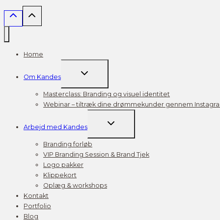
Home
TOGGLE
Om Kandes
CHILD
MENU
Masterclass: Branding og visuel identitet
Webinar – tiltræk dine drømmekunder gennem Instagr
TOGGLE
Arbejd med Kandes
CHILD
MENU
Branding forløb
VIP Branding Session & Brand Tjek
Logo pakker
Klippekort
Oplæg & workshops
Kontakt
Portfolio
Blog