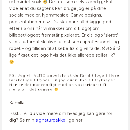
ret nørdet snak
Det du, som selvstændig, skal
vide er at du sagtens kan bruge jpg’er på dine
sociale medier, hjemmeside, Canva designs,
præsentationer osv. Du skal bare altid kigge godt
efter (ISÆR når vi snakker om dit logo) om
billedet/logoet fremstår pixeleret. Er dit logo ‘sløret’
vil du automatisk blive aflæst som uprofessionelt og
rodet – og tilliden til at købe fra dig vil falde. Øv! Så få
lige fikset det logo hvis det ikke allerede spiller, ik?
PS. Jeg vil ALTID anbefale at du får dit logo i flere
forskellige filtyper. En jpg duer ikke til tryksager.
Her er det nødvendigt med en vektoriseret fil –
mere om det senere
Kamilla
Psst…! Vil du vide mere om hvad jeg kan gøre for
dig? Se min
signaturpakke
lige her.