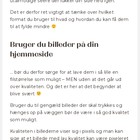
utålmodige seere der lukker din side ned igen.
Det er derfor ret vigtigt at tænke over hvilket
format du bruger til hvad og hvordan du kan få dem
til at fylde mindre
Bruger du billeder på din
hjemmeside
… bør du derfor sørge for at lave dem i så lille en
filstørrelse som muligt – MEN uden at det går ud
over kvaliteten. Og det er her at det begynder at
blive svært
Bruger du til gengæld billeder der skal trykkes og
hænges op på væggen bør de være i så god kvalitet
som muligt.
Kvaliteten i billederne viser sig i pixels og man kan
sige at et billede med lav kvalitet kan være pixeleret